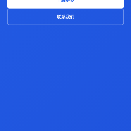
了解更多
联系我们