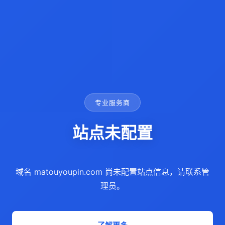
专业服务商
站点未配置
域名 matouyoupin.com 尚未配置站点信息，请联系管
理员。