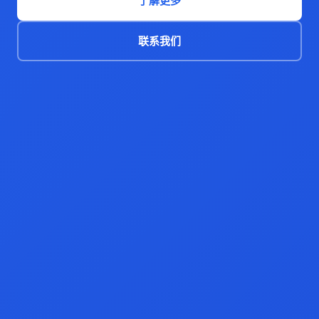
了解更多
联系我们